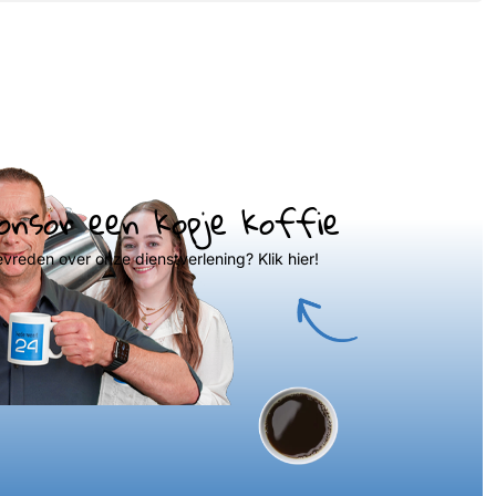
onsor een kopje koffie
evreden over onze dienstverlening? Klik hier!