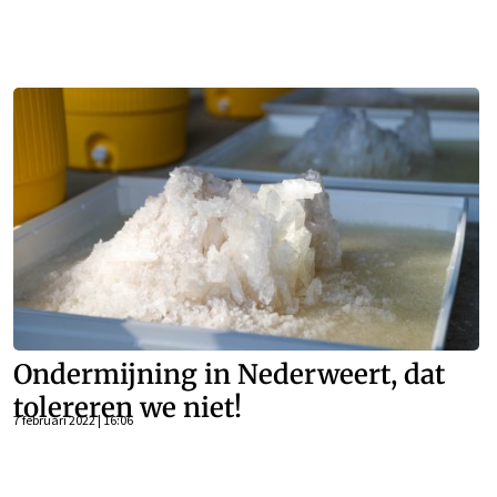
Ondermijning in Nederweert, dat
tolereren we niet!
7 februari 2022 | 16:06