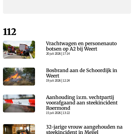
112
Vrachtwagen en personenauto
botsen op A2 bij Weert
20 juli 2026 | 17:14
Bosbrand aan de Schoordijk in
Weert
19 juli 2026 | 12:24
Aanhouding i.v.m. vechtpartij
voorafgaand aan steekincident
Roermond
15 juli 2026 | 13:22
32-jarige vrouw aangehouden na
steekincident in Meijel