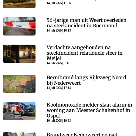
14 juli 2026 | 11:36
56-jarige man uit Weert overleden
na steekincident in Roermond
14 juli 2026 | 10:13
Verdachte aangehouden na
steekincident relationele sfeer in
Meijel
14 juli 2026 | 0:39
Bermbrand langs Rijksweg Noord
bij Nederweert
13 juli 2026 | 17:13
Koolmonoxide melder slaat alarm in
woning aan Meester Schakenhof in
Ospel
10 juli 2026 | 19:53
Brandweer Nederweert op pad