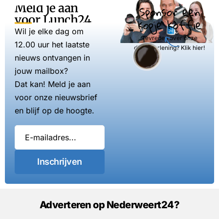
Meld je aan
Sponsor een
voor Lunch24
kopje koffie
Wil je elke dag om
Tevreden over onze
12.00 uur het laatste
dienstverlening? Klik hier!
nieuws ontvangen in
jouw mailbox?
Dat kan! Meld je aan
voor onze nieuwsbrief
en blijf op de hoogte.
Inschrijven
Adverteren op Nederweert24?