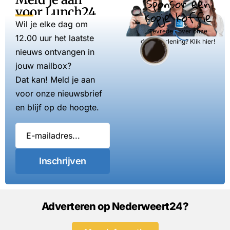
Sponsor een
voor Lunch24
kopje koffie
Wil je elke dag om
Tevreden over onze
12.00 uur het laatste
dienstverlening? Klik hier!
nieuws ontvangen in
jouw mailbox?
Dat kan! Meld je aan
voor onze nieuwsbrief
en blijf op de hoogte.
Inschrijven
Adverteren op Nederweert24?