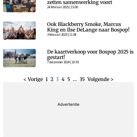
zetten samenwerking voort
24 februari 2025 | 15:00
Ook Blackberry Smoke, Marcus
King en Ilse DeLange naar Bospop!
3 februari 2025 | 11:08
De kaartverkoop voor Bospop 2025 is
gestart!
7 december 2024 | 18:45
< Vorige
1
2
3
4
5
…
35
Volgende >
Advertentie