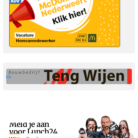
Meld je aan
Sponsor een
voor Lunch24
kopje koffie