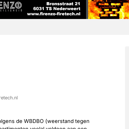
retech.nl
. Volgens de WBDBO (weerstand tegen
artimenten veelal voldoen aan een