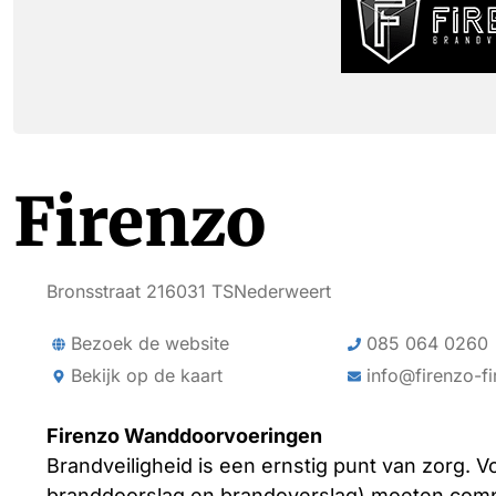
Firenzo
Bronsstraat 21
6031 TS
Nederweert
Bezoek de website
085 064 0260
Bekijk op de kaart
info@firenzo-fi
Firenzo Wanddoorvoeringen
Brandveiligheid is een ernstig punt van zorg
branddoorslag en brandoverslag) moeten comp