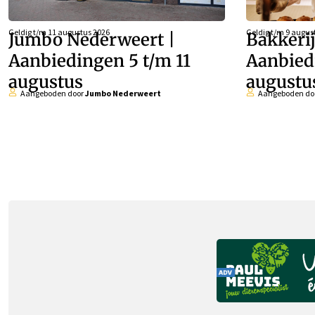
Geldig t/m
11 augustus 2026
Geldig t/m
9 augus
Jumbo Nederweert |
Bakkerij
Aanbiedingen 5 t/m 11
Aanbied
augustus
augustu
Aangeboden door
Jumbo Nederweert
Aangeboden do