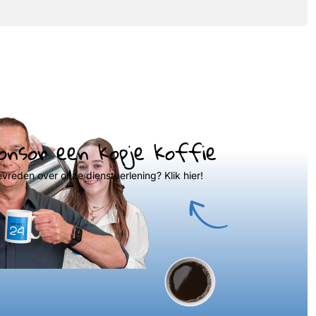
onsor een kopje koffie
evreden over onze dienstverlening? Klik hier!