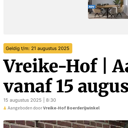
Geldig t/m: 21 augustus 2025
Vreike-Hof | 
vanaf 15 augu
15 augustus 2025 | 8:30
Aangeboden door
Vreike-Hof Boerderijwinkel