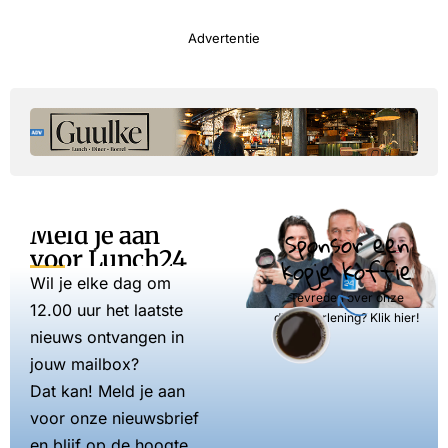
Advertentie
Meld je aan
Sponsor een
voor Lunch24
kopje koffie
Wil je elke dag om
Tevreden over onze
12.00 uur het laatste
dienstverlening? Klik hier!
nieuws ontvangen in
jouw mailbox?
Dat kan! Meld je aan
voor onze nieuwsbrief
en blijf op de hoogte.