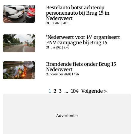
Bestelauto botst achterop
personenauto bij Brug 15 in
Nederweert
24 juli 2021 | 20:01
‘Nederweert voor 14’ organiseert
FNV campagne bij Brug 15
24 juni 2021 | 9:46
Brandende fiets onder Brug 15
Nederweert
26 november 2020 | 17:26
< Vorige
1
2
3
…
104
Volgende >
Advertentie