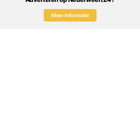
Meer informatie
Over Nederweert24
Handig
Adverteren
Alles over afval
Auteursrechten
Oud papier
Colofon
Bospop
Contact
Moulin Blues
Privacybeleid
Gemeente contact
Spelregels
Zakelijk
AI-beleid
Volg Nederweert24