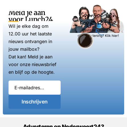
Meld je aan
Sponsor een
voor Lunch24
kopje koffie
Wil je elke dag om
Tevreden over onze
12.00 uur het laatste
dienstverlening? Klik hier!
nieuws ontvangen in
jouw mailbox?
Dat kan! Meld je aan
voor onze nieuwsbrief
en blijf op de hoogte.
Inschrijven
Adverteren op Nederweert24?