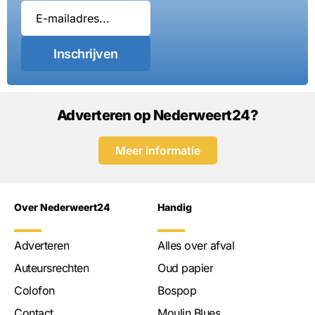
Inschrijven
Adverteren op Nederweert24?
Meer informatie
Over Nederweert24
Handig
Adverteren
Alles over afval
Auteursrechten
Oud papier
Colofon
Bospop
Contact
Moulin Blues